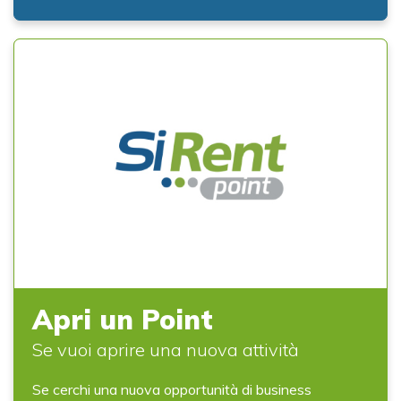
Apri un Point
Se vuoi aprire una nuova attività
Se cerchi una nuova opportunità di business