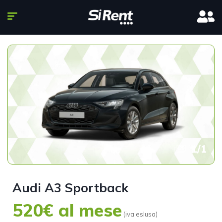
1
/
1
Audi A3 Sportback
520€ al mese
(iva eslusa)