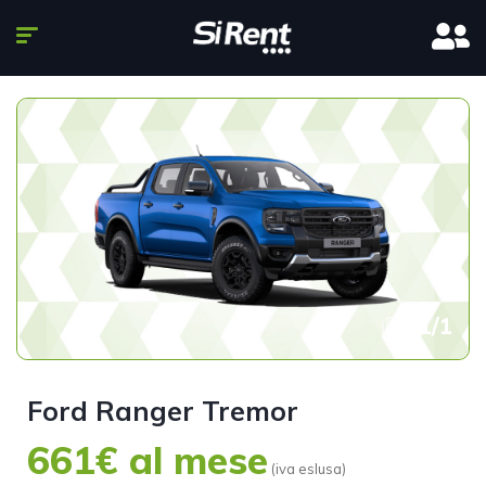
1
/
1
Ford Ranger Tremor
661€ al mese
(iva eslusa)