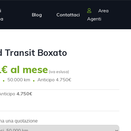
i
Area
Blog
Contattaci
ia
Agenti
d Transit Boxato
€ al mese
(iva eslusa)
50.000 km
Anticipo 4.750€
Anticipo
4.750€
na una quotazione