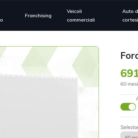
Veicoli
Auto d
Franchising
mo
commerciali
cortes
For
691
60 mesi
Selezio