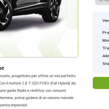
Ver
Pro
Mod
Tra
1
/
1
Ali
Sta
ne
zato, progettato per offrire un mix perfetto
. Con il motore 1.6 T-GDi FHEV (Full Hybrid) da
na guida fluida e reattiva, con consumi
 termine, potrai godere di un canone mensile
senza imprevisti.