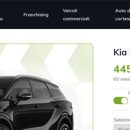
Veicoli
Auto d
Franchising
mo
commerciali
cortes
Kia
445
60 mesi
Selezio