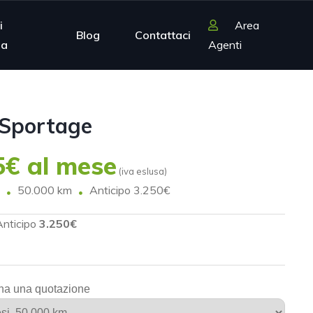
i
Area
Blog
Contattaci
ia
Agenti
 Sportage
€ al mese
(iva eslusa)
50.000 km
Anticipo 3.250€
Anticipo
3.250€
na una quotazione