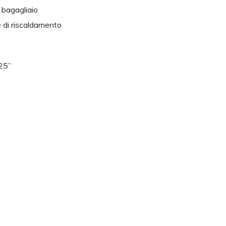
l bagagliaio
e di riscaldamento
25”