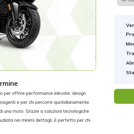
Ver
Pro
Mod
Tra
1
/
1
Ali
Sta
ermine
o per offrire performance elevate, design
esigenti e per chi percorre quotidianamente
a di una moto. Grazie a soluzioni tecnologiche
diata nei minimi dettagli, è perfetto per chi