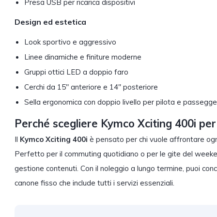
Presa USB per ricarica dispositivi
Design ed estetica
Look sportivo e aggressivo
Linee dinamiche e finiture moderne
Gruppi ottici LED a doppio faro
Cerchi da 15″ anteriore e 14″ posteriore
Sella ergonomica con doppio livello per pilota e passegg
Perché scegliere Kymco Xciting 400i per 
Il
Kymco Xciting 400i
è pensato per chi vuole affrontare og
Perfetto per il commuting quotidiano o per le gite del weeken
gestione contenuti. Con il noleggio a lungo termine, puoi conce
canone fisso che include tutti i servizi essenziali.