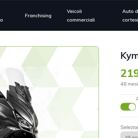
Veicoli
Auto d
Franchising
mo
commerciali
cortes
Kym
219
48 mesi
Selezio