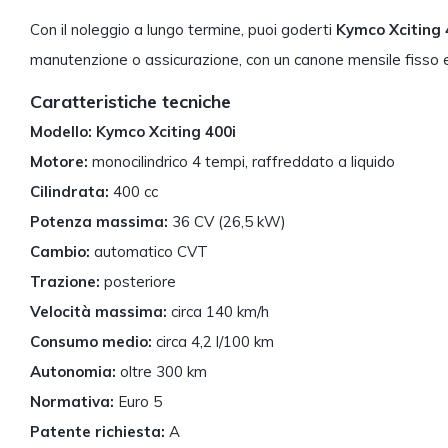
Con il noleggio a lungo termine, puoi goderti
Kymco Xciting 
manutenzione o assicurazione, con un canone mensile fisso 
Caratteristiche tecniche
Modello:
Kymco Xciting 400i
Motore:
monocilindrico 4 tempi, raffreddato a liquido
Cilindrata:
400 cc
Potenza massima:
36 CV (26,5 kW)
Cambio:
automatico CVT
Trazione:
posteriore
Velocità massima:
circa 140 km/h
Consumo medio:
circa 4,2 l/100 km
Autonomia:
oltre 300 km
Normativa:
Euro 5
Patente richiesta:
A