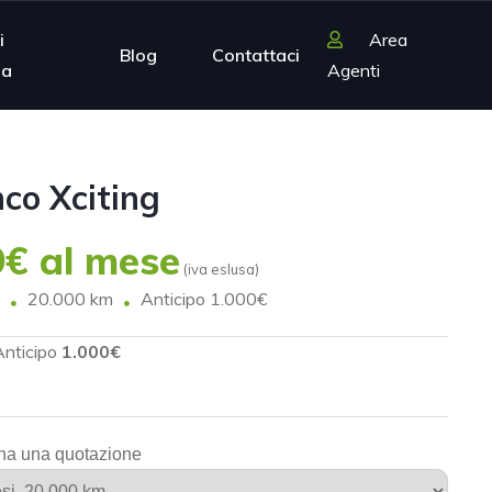
i
Area
Blog
Contattaci
ia
Agenti
co Xciting
€ al mese
(iva eslusa)
20.000 km
Anticipo 1.000€
Anticipo
1.000€
na una quotazione