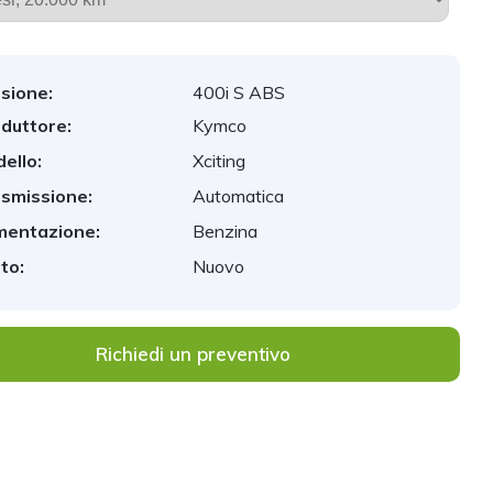
sione:
400i S ABS
duttore:
Kymco
ello:
Xciting
smissione:
Automatica
mentazione:
Benzina
to:
Nuovo
Richiedi un preventivo