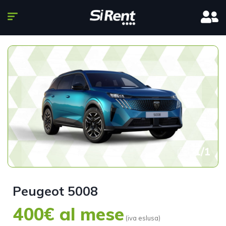
1
/
1
Peugeot 5008
400€ al mese
(iva eslusa)