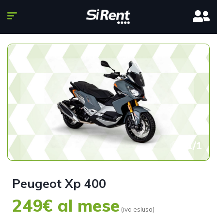
1
/
1
Peugeot Xp 400
249€ al mese
(iva eslusa)