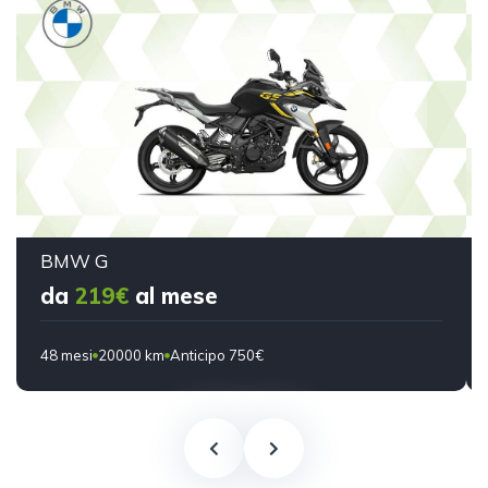
BMW G
da
219€
al mese
48 mesi
20000 km
Anticipo 750€