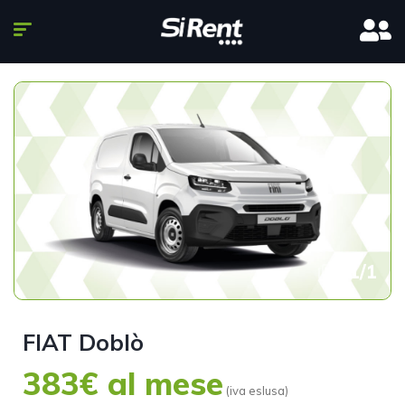
1
/
1
FIAT Doblò
383€ al mese
(iva eslusa)