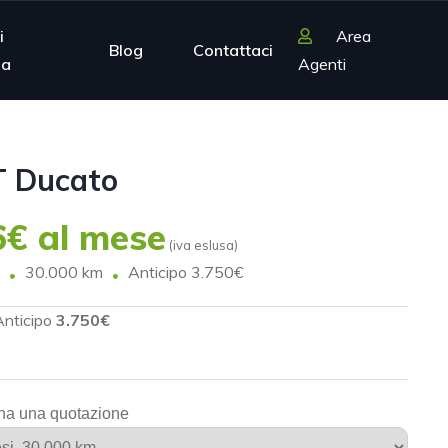
i
Area
Blog
Contattaci
ia
Agenti
T Ducato
€ al mese
(iva eslusa)
30.000 km
Anticipo 3.750€
Anticipo
3.750€
na una quotazione