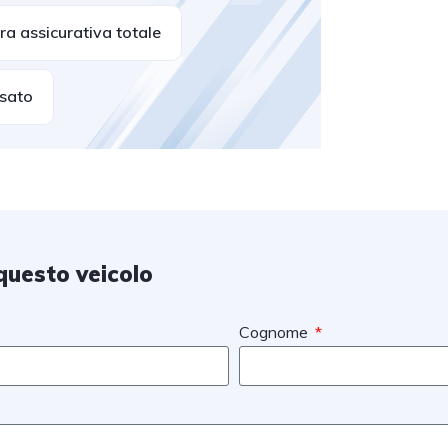
a assicurativa totale
usato
questo veicolo
Cognome