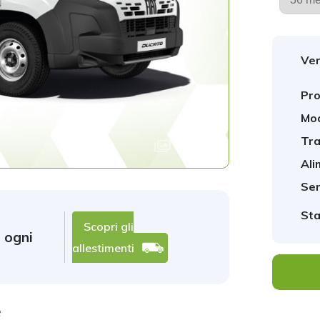
Ver
Pro
Mod
Tra
1
/
1
Ali
Ser
Sta
Scopri gli
 ogni
allestimenti
e