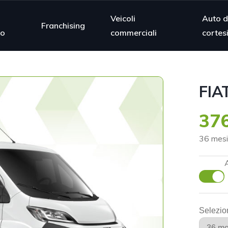
Veicoli
Auto d
Franchising
mo
commerciali
cortes
FIA
376
36 mesi
Selezio