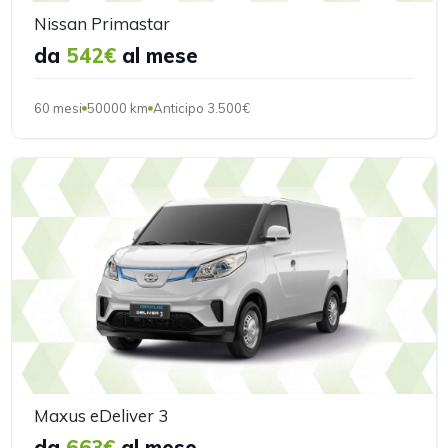
Nissan Primastar
da
542€
al mese
60 mesi
50000 km
Anticipo 3.500€
Maxus eDeliver 3
da
663€
al mese