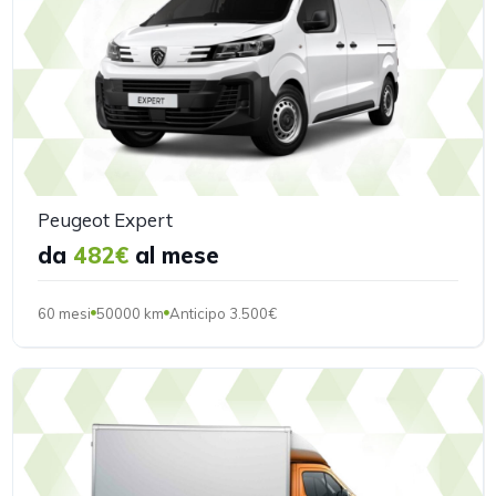
Peugeot Expert
da
482€
al mese
60 mesi
50000 km
Anticipo 3.500€