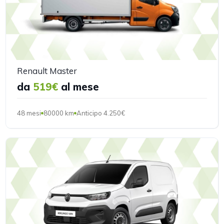
Renault Master
da
519€
al mese
48 mesi
80000 km
Anticipo 4.250€