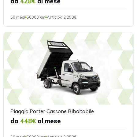
da
428€
al mese
60 mesi
50000 km
Anticipo 2.250€
Piaggio Porter Cassone Ribaltabile
da
448€
al mese
60 mesi
50000 km
Anticipo 2.250€