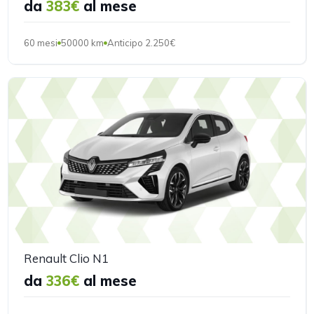
da
383€
al mese
60 mesi
50000 km
Anticipo 2.250€
Renault Clio N1
da
336€
al mese