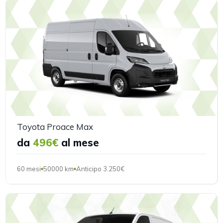
Toyota Proace Max
da
496€
al mese
60 mesi
50000 km
Anticipo 3.250€