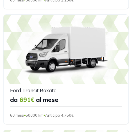
Ford Transit Boxato
da
691€
al mese
60 mesi
50000 km
Anticipo 4.750€